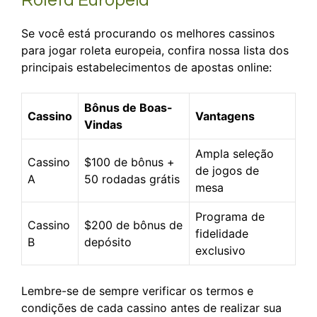
Roleta Europeia
Se você está procurando os melhores cassinos
para jogar roleta europeia, confira nossa lista dos
principais estabelecimentos de apostas online:
Bônus de Boas-
Cassino
Vantagens
Vindas
Ampla seleção
Cassino
$100 de bônus +
de jogos de
A
50 rodadas grátis
mesa
Programa de
Cassino
$200 de bônus de
fidelidade
B
depósito
exclusivo
Lembre-se de sempre verificar os termos e
condições de cada cassino antes de realizar sua