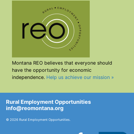
Montana REO believes that everyone should
have the opportunity for economic
independence.
Help us achieve our mission »
Rural Employment Opportunities
info@reomontana.org
© 2026 Rural Employment Opportunities.