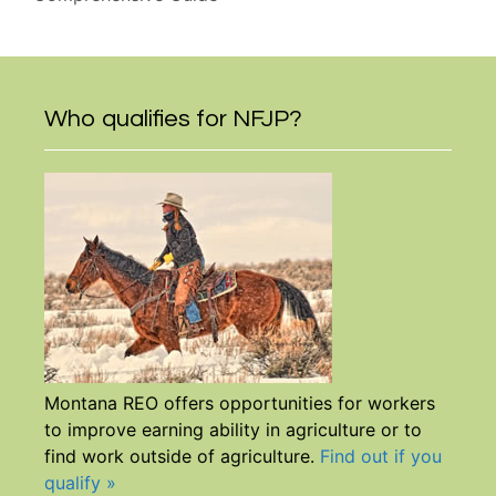
Who qualifies for NFJP?
Montana REO offers opportunities for workers
to improve earning ability in agriculture or to
find work outside of agriculture.
Find out if you
qualify »