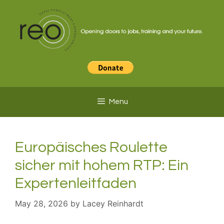
Skip
to
content
Menu
Europäisches Roulette
sicher mit hohem RTP: Ein
Expertenleitfaden
May 28, 2026
by
Lacey Reinhardt