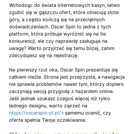
Wchodząc do świata internetowych kasyn, łatwo
zgubić się w gąszczu ofert, które obiecują złote
góry, a często kończą się na przeciętnych
doświadczeniach. Oscar Spin to jedna z tych
platform, która próbuje wyróżnić się na tle
konkurencji, ale czy naprawdę zasługuje na
uwagę? Warto przyjrzeć się temu bliżej, zanim
zdecydujesz się na rejestrację.
Na pierwszy rzut oka, Oscar Spin prezentuje się
całkiem nieźle. Strona jest przejrzysta, a nawigacja
nie sprawia problemów nawet tym, którzy dopiero
zaczynają swoją przygodę z hazardem online.
Jeśli jednak szukasz czegoś więcej niż tylko
ładnego designu, warto zajrzeć na
https://oscarspin-pl.pl/
i samemu ocenić, czy
oferta spełnia Twoje oczekiwania.