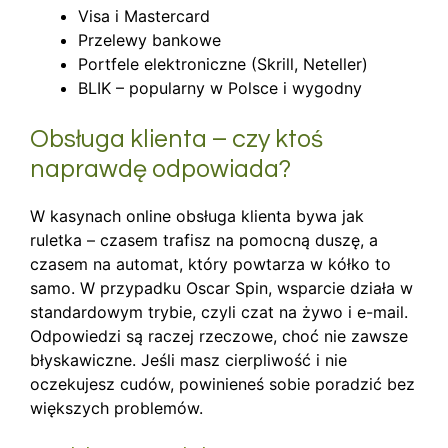
Visa i Mastercard
Przelewy bankowe
Portfele elektroniczne (Skrill, Neteller)
BLIK – popularny w Polsce i wygodny
Obsługa klienta – czy ktoś
naprawdę odpowiada?
W kasynach online obsługa klienta bywa jak
ruletka – czasem trafisz na pomocną duszę, a
czasem na automat, który powtarza w kółko to
samo. W przypadku Oscar Spin, wsparcie działa w
standardowym trybie, czyli czat na żywo i e-mail.
Odpowiedzi są raczej rzeczowe, choć nie zawsze
błyskawiczne. Jeśli masz cierpliwość i nie
oczekujesz cudów, powinieneś sobie poradzić bez
większych problemów.