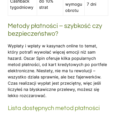
Cashback
do 10%
wymogu
7 dni
tygodniowy
strat
obrotu
Metody płatności – szybkość czy
bezpieczeństwo?
Wypłaty i wpłaty w kasynach online to temat,
który potrafi wywołać więcej emocji niż sam
hazard. Oscar Spin oferuje kilka popularnych
metod płatności, od kart kredytowych po portfele
elektroniczne. Niestety, nie ma tu rewolucji –
wszystko działa sprawnie, ale bez fajerwerków.
Czas realizacji wypłat jest przeciętny, więc jeśli
liczyłeś na błyskawiczne przelewy, możesz się
lekko rozczarować.
Lista dostępnych metod płatności