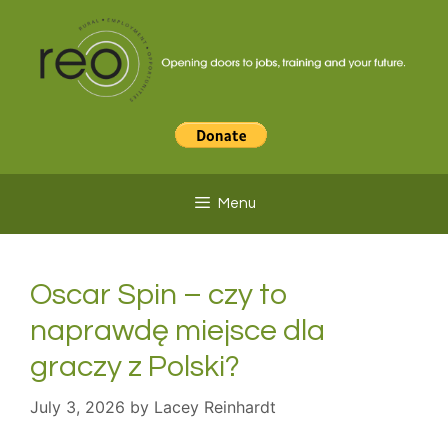
Skip
to
content
Menu
Oscar Spin – czy to
naprawdę miejsce dla
graczy z Polski?
July 3, 2026
by
Lacey Reinhardt