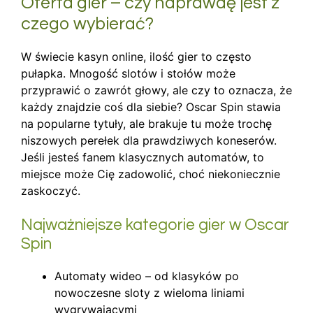
Oferta gier – czy naprawdę jest z
czego wybierać?
W świecie kasyn online, ilość gier to często
pułapka. Mnogość slotów i stołów może
przyprawić o zawrót głowy, ale czy to oznacza, że
każdy znajdzie coś dla siebie? Oscar Spin stawia
na popularne tytuły, ale brakuje tu może trochę
niszowych perełek dla prawdziwych koneserów.
Jeśli jesteś fanem klasycznych automatów, to
miejsce może Cię zadowolić, choć niekoniecznie
zaskoczyć.
Najważniejsze kategorie gier w Oscar
Spin
Automaty wideo – od klasyków po
nowoczesne sloty z wieloma liniami
wygrywającymi