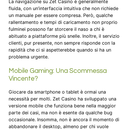
La navigazione su Zet Casino è generalmente
fluida, con un’interfaccia intuitiva che non richiede
un manuale per essere compresa. Però, qualche
rallentamento e tempi di caricamento non proprio
fulminei possono far storcere il naso a chi è
abituato a piattaforme più snelle. Inoltre, il servizio
clienti, pur presente, non sempre risponde con la
rapidità che ci si aspetterebbe quando si ha un
problema urgente.
Mobile Gaming: Una Scommessa
Vincente?
Giocare da smartphone o tablet è ormai una
necessità per molti. Zet Casino ha sviluppato una
versione mobile che funziona bene nella maggior
parte dei casi, ma non è esente da qualche bug
occasionale. Insomma, non è ancora il momento di
abbandonare il desktop, almeno per chi vuole