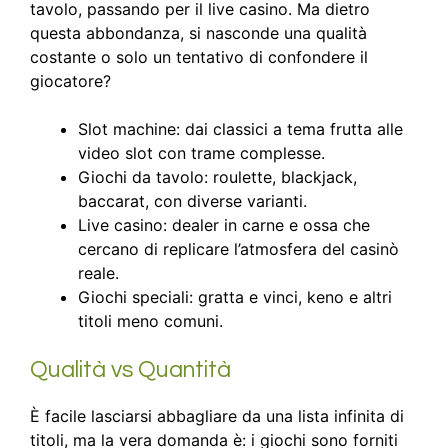
tavolo, passando per il live casino. Ma dietro
questa abbondanza, si nasconde una qualità
costante o solo un tentativo di confondere il
giocatore?
Slot machine: dai classici a tema frutta alle
video slot con trame complesse.
Giochi da tavolo: roulette, blackjack,
baccarat, con diverse varianti.
Live casino: dealer in carne e ossa che
cercano di replicare l’atmosfera del casinò
reale.
Giochi speciali: gratta e vinci, keno e altri
titoli meno comuni.
Qualità vs Quantità
È facile lasciarsi abbagliare da una lista infinita di
titoli, ma la vera domanda è: i giochi sono forniti