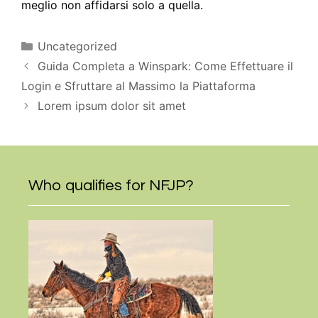
meglio non affidarsi solo a quella.
Categories
Uncategorized
Guida Completa a Winspark: Come Effettuare il
Login e Sfruttare al Massimo la Piattaforma
Lorem ipsum dolor sit amet
Who qualifies for NFJP?