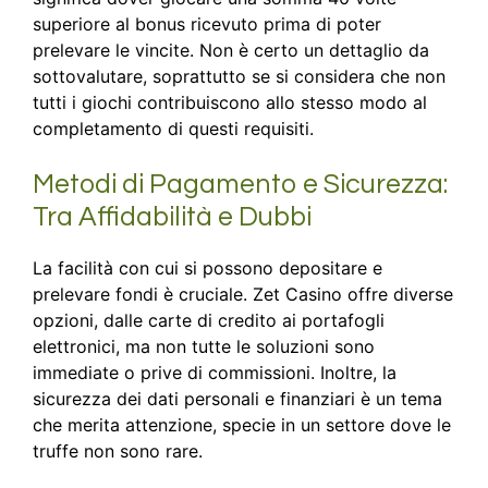
superiore al bonus ricevuto prima di poter
prelevare le vincite. Non è certo un dettaglio da
sottovalutare, soprattutto se si considera che non
tutti i giochi contribuiscono allo stesso modo al
completamento di questi requisiti.
Metodi di Pagamento e Sicurezza:
Tra Affidabilità e Dubbi
La facilità con cui si possono depositare e
prelevare fondi è cruciale. Zet Casino offre diverse
opzioni, dalle carte di credito ai portafogli
elettronici, ma non tutte le soluzioni sono
immediate o prive di commissioni. Inoltre, la
sicurezza dei dati personali e finanziari è un tema
che merita attenzione, specie in un settore dove le
truffe non sono rare.