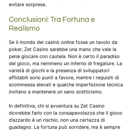
evitare sorprese.
Conclusioni: Tra Fortuna e
Realismo
Se il mondo dei casinò online fosse un tavolo da
poker, Zet Casino sarebbe una mano che vale la
pena giocare con cautela. Non è certo il paradiso
del gioco, ma nemmeno un inferno di fregature. La
varietà di giochi e la presenza di sviluppatori
affidabili sono punti a favore, mentre i requisiti di
scommessa elevati e qualche imperfezione tecnica
invitano a mantenere un sano scetticismo.
In definitiva, chi si avventura su Zet Casino
dovrebbe farlo con la consapevolezza che il gioco
d’azzardo è un rischio, non una certezza di
guadagno. La fortuna può sorridere, ma è sempre