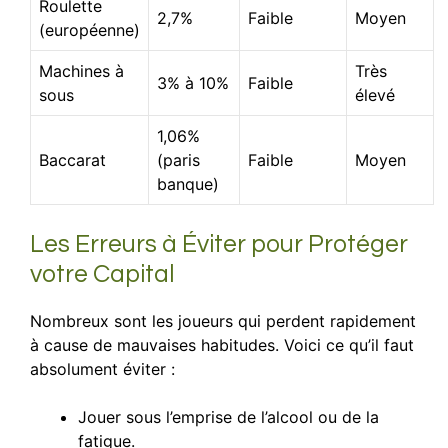
Roulette
2,7%
Faible
Moyen
(européenne)
Machines à
Très
3% à 10%
Faible
sous
élevé
1,06%
Baccarat
(paris
Faible
Moyen
banque)
Les Erreurs à Éviter pour Protéger
votre Capital
Nombreux sont les joueurs qui perdent rapidement
à cause de mauvaises habitudes. Voici ce qu’il faut
absolument éviter :
Jouer sous l’emprise de l’alcool ou de la
fatigue.