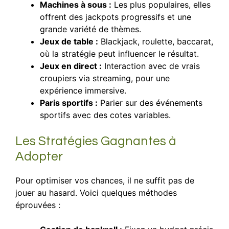
Machines à sous :
Les plus populaires, elles
offrent des jackpots progressifs et une
grande variété de thèmes.
Jeux de table :
Blackjack, roulette, baccarat,
où la stratégie peut influencer le résultat.
Jeux en direct :
Interaction avec de vrais
croupiers via streaming, pour une
expérience immersive.
Paris sportifs :
Parier sur des événements
sportifs avec des cotes variables.
Les Stratégies Gagnantes à
Adopter
Pour optimiser vos chances, il ne suffit pas de
jouer au hasard. Voici quelques méthodes
éprouvées :