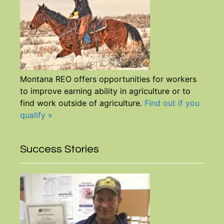
Montana REO offers opportunities for workers
to improve earning ability in agriculture or to
find work outside of agriculture.
Find out if you
qualify »
Success Stories