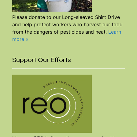
Please donate to our Long-sleeved Shirt Drive
and help protect workers who harvest our food
from the dangers of pesticides and heat.
Learn
more »
Support Our Efforts