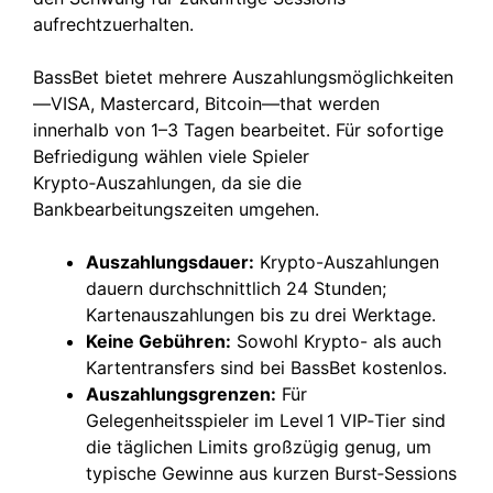
aufrechtzuerhalten.
BassBet bietet mehrere Auszahlungsmöglichkeiten
—VISA, Mastercard, Bitcoin—that werden
innerhalb von 1–3 Tagen bearbeitet. Für sofortige
Befriedigung wählen viele Spieler
Krypto‑Auszahlungen, da sie die
Bankbearbeitungszeiten umgehen.
Auszahlungsdauer:
Krypto-Auszahlungen
dauern durchschnittlich 24 Stunden;
Kartenauszahlungen bis zu drei Werktage.
Keine Gebühren:
Sowohl Krypto- als auch
Kartentransfers sind bei BassBet kostenlos.
Auszahlungsgrenzen:
Für
Gelegenheitsspieler im Level 1 VIP‑Tier sind
die täglichen Limits großzügig genug, um
typische Gewinne aus kurzen Burst‑Sessions