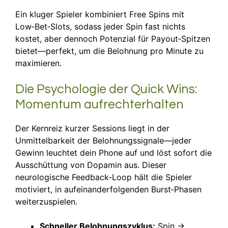
Ein kluger Spieler kombiniert Free Spins mit
Low‑Bet‑Slots, sodass jeder Spin fast nichts
kostet, aber dennoch Potenzial für Payout‑Spitzen
bietet—perfekt, um die Belohnung pro Minute zu
maximieren.
Die Psychologie der Quick Wins:
Momentum aufrechterhalten
Der Kernreiz kurzer Sessions liegt in der
Unmittelbarkeit der Belohnungssignale—jeder
Gewinn leuchtet dein Phone auf und löst sofort die
Ausschüttung von Dopamin aus. Dieser
neurologische Feedback‑Loop hält die Spieler
motiviert, in aufeinanderfolgenden Burst‑Phasen
weiterzuspielen.
Schneller Belohnungszyklus:
Spin →