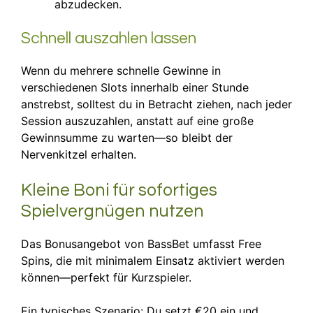
abzudecken.
Schnell auszahlen lassen
Wenn du mehrere schnelle Gewinne in
verschiedenen Slots innerhalb einer Stunde
anstrebst, solltest du in Betracht ziehen, nach jeder
Session auszuzahlen, anstatt auf eine große
Gewinnsumme zu warten—so bleibt der
Nervenkitzel erhalten.
Kleine Boni für sofortiges
Spielvergnügen nutzen
Das Bonusangebot von BassBet umfasst Free
Spins, die mit minimalem Einsatz aktiviert werden
können—perfekt für Kurzspieler.
Ein typisches Szenario: Du setzt €20 ein und