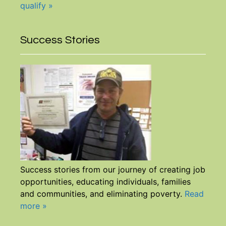
qualify »
Success Stories
Success stories from our journey of creating job
opportunities, educating individuals, families
and communities, and eliminating poverty.
Read
more »