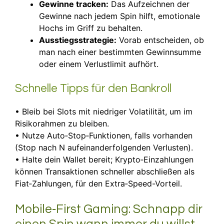
Gewinne tracken:
Das Aufzeichnen der
Gewinne nach jedem Spin hilft, emotionale
Hochs im Griff zu behalten.
Ausstiegsstrategie:
Vorab entscheiden, ob
man nach einer bestimmten Gewinnsumme
oder einem Verlustlimit aufhört.
Schnelle Tipps für den Bankroll
• Bleib bei Slots mit niedriger Volatilität, um im
Risiko­rahmen zu bleiben.
• Nutze Auto‑Stop‑Funktionen, falls vorhanden
(Stop nach N aufeinanderfolgenden Verlusten).
• Halte dein Wallet bereit; Krypto‑Einzahlungen
können Transaktionen schneller abschließen als
Fiat‑Zahlungen, für den Extra‑Speed-Vorteil.
Mobile‑First Gaming: Schnapp dir