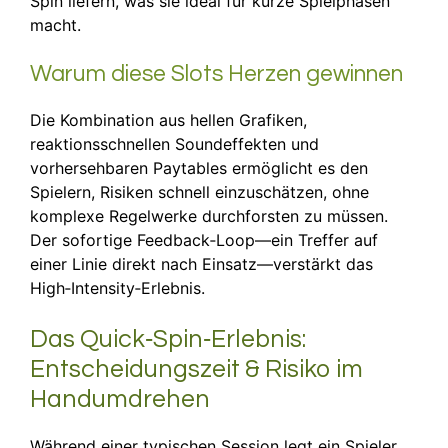
Spin liefern, was sie ideal für kurze Spielphasen
macht.
Warum diese Slots Herzen gewinnen
Die Kombination aus hellen Grafiken,
reaktionsschnellen Soundeffekten und
vorhersehbaren Paytables ermöglicht es den
Spielern, Risiken schnell einzuschätzen, ohne
komplexe Regelwerke durchforsten zu müssen.
Der sofortige Feedback‑Loop—ein Treffer auf
einer Linie direkt nach Einsatz—verstärkt das
High‑Intensity‑Erlebnis.
Das Quick‑Spin‑Erlebnis:
Entscheidungszeit & Risiko im
Handumdrehen
Während einer typischen Session legt ein Spieler