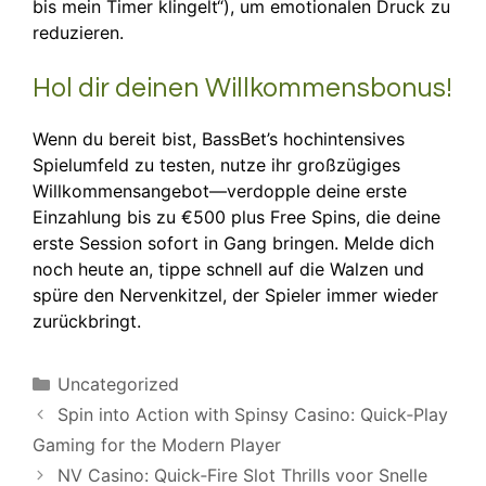
bis mein Timer klingelt“), um emotionalen Druck zu
reduzieren.
Hol dir deinen Willkommensbonus!
Wenn du bereit bist, BassBet’s hochintensives
Spielumfeld zu testen, nutze ihr großzügiges
Willkommensangebot—verdopple deine erste
Einzahlung bis zu €500 plus Free Spins, die deine
erste Session sofort in Gang bringen. Melde dich
noch heute an, tippe schnell auf die Walzen und
spüre den Nervenkitzel, der Spieler immer wieder
zurückbringt.
Categories
Uncategorized
Spin into Action with Spinsy Casino: Quick‑Play
Gaming for the Modern Player
NV Casino: Quick‑Fire Slot Thrills voor Snelle