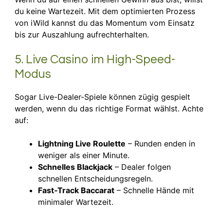
du keine Wartezeit. Mit dem optimierten Prozess
von iWild kannst du das Momentum vom Einsatz
bis zur Auszahlung aufrechterhalten.
5. Live Casino im High-Speed-
Modus
Sogar Live-Dealer-Spiele können zügig gespielt
werden, wenn du das richtige Format wählst. Achte
auf:
Lightning Live Roulette
– Runden enden in
weniger als einer Minute.
Schnelles Blackjack
– Dealer folgen
schnellen Entscheidungsregeln.
Fast‑Track Baccarat
– Schnelle Hände mit
minimaler Wartezeit.