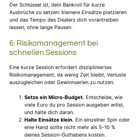
Der Schlüssel ist, dein Bankroll für kurze
Ausbrüche zu setzen: kleinere Einsätze platzieren
und das Tempo des Dealers dich vorantreiben
lassen, ohne lange Pausen.
6. Risikomanagement bei
schnellen Sessions
Eine kurze Session erfordert diszipliniertes
Risikomanagement, da wenig Zeit bleibt, Verluste
auszugleichen oder Gewinnserien zu nutzen.
Setze ein Micro‑Budget.
Entscheide, wie
viele Euro du pro Session ausgeben willst,
und halte dich daran.
Halte Einsätze klein.
Ein einzelner Spin oder
eine Hand sollte nicht mehr als 5–10 %
deines Session-Guthabens kosten.