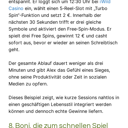
entspannt. Er loggt sich um 12:30 Uhr bei
iWild
Casino
ein, wählt einen 5‑Reel-Slot mit „Turbo
Spin“-Funktion und setzt 2 €. Innerhalb der
nächsten 30 Sekunden trifft er drei gleiche
Symbole und aktiviert den Free‑Spin-Modus. Er
spielt drei Free Spins, gewinnt 12 € und casht
sofort aus, bevor er wieder an seinen Schreibtisch
geht.
Der gesamte Ablauf dauert weniger als drei
Minuten und gibt Alex das Gefühl eines Sieges,
ohne seine Produktivität oder Zeit in sozialen
Medien zu opfern.
Dieses Beispiel zeigt, wie kurze Sessions nahtlos in
einen geschäftigen Lebensstil integriert werden
können und dennoch echte Gewinne liefern.
8. Boni, die zum schnellen Spiel