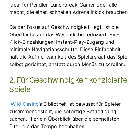
ideal für Pendler, Lunchbreak-Gamer oder alle
macht, die einen schnellen Adrenalinkick brauchen.
Da der Fokus auf Geschwindigkeit liegt, ist die
Oberfläche auf das Wesentliche reduziert: Ein-
Klick-Einzahlungen, Instant-Play-Zugang und
minimale Navigationsschritte. Diese Einfachheit
hält die Aufmerksamkeit des Spielers auf das Spiel
selbst gerichtet, anstatt durch Menüs zu scrollen.
2. Für Geschwindigkeit konzipierte
Spiele
iWild Casino
’s Bibliothek ist bewusst für Spieler
zusammengestellt, die sofortige Befriedigung
suchen. Hier ein Überblick über die schnellsten
Titel, die das Tempo hochhalten: