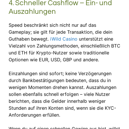
4. Schneller Cashflow – Ein- und
Auszahlungen
Speed beschränkt sich nicht nur auf das
Gameplay; sie gilt für jede Transaktion, die dein
Guthaben bewegt.
iWild Casino
unterstützt eine
Vielzahl von Zahlungsmethoden, einschließlich BTC
und ETH für Krypto-Nutzer sowie traditionelle
Optionen wie EUR, USD, GBP und andere.
Einzahlungen sind sofort; keine Verzögerungen
durch Bankbestätigungen bedeuten, dass du in
wenigen Momenten drehen kannst. Auszahlungen
sollen ebenfalls schnell erfolgen – viele Nutzer
berichten, dass die Gelder innerhalb weniger
Stunden auf ihren Konten sind, wenn sie die KYC-
Anforderungen erfüllen.
Wenn du auf einen schnellen Gewinn aus bist, willst