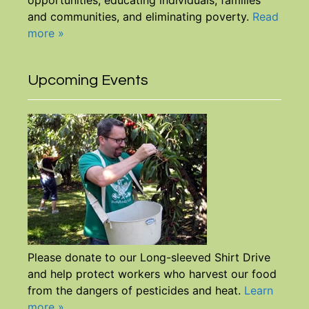
and communities, and eliminating poverty.
Read
more »
Upcoming Events
Please donate to our Long-sleeved Shirt Drive
and help protect workers who harvest our food
from the dangers of pesticides and heat.
Learn
more »