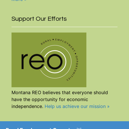
Support Our Efforts
Montana REO believes that everyone should
have the opportunity for economic
independence.
Help us achieve our mission »