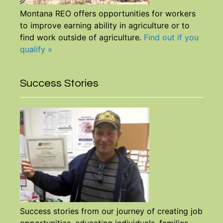
Montana REO offers opportunities for workers
to improve earning ability in agriculture or to
find work outside of agriculture.
Find out if you
qualify »
Success Stories
Success stories from our journey of creating job
opportunities, educating individuals, families