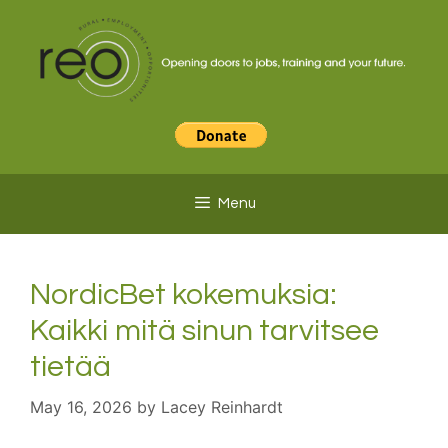
Skip
to
content
Menu
NordicBet kokemuksia:
Kaikki mitä sinun tarvitsee
tietää
May 16, 2026
by
Lacey Reinhardt