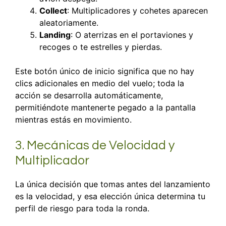
Collect
: Multiplicadores y cohetes aparecen
aleatoriamente.
Landing
: O aterrizas en el portaviones y
recoges o te estrelles y pierdas.
Este botón único de inicio significa que no hay
clics adicionales en medio del vuelo; toda la
acción se desarrolla automáticamente,
permitiéndote mantenerte pegado a la pantalla
mientras estás en movimiento.
3. Mecánicas de Velocidad y
Multiplicador
La única decisión que tomas antes del lanzamiento
es la velocidad, y esa elección única determina tu
perfil de riesgo para toda la ronda.