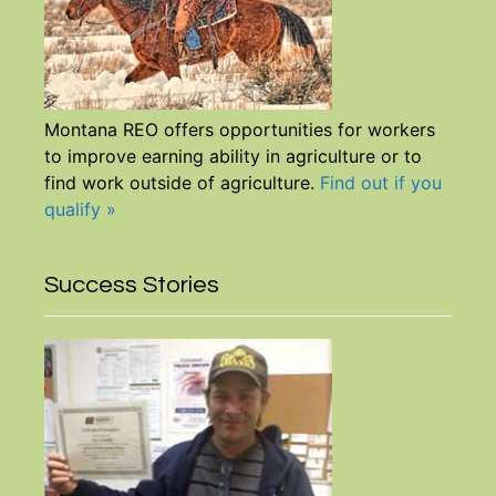
Montana REO offers opportunities for workers
to improve earning ability in agriculture or to
find work outside of agriculture.
Find out if you
qualify »
Success Stories