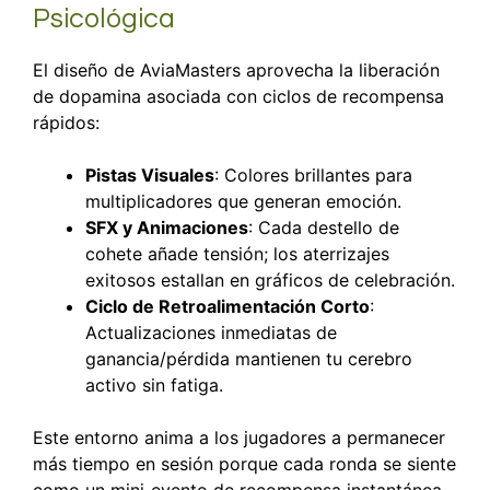
Psicológica
El diseño de AviaMasters aprovecha la liberación
de dopamina asociada con ciclos de recompensa
rápidos:
Pistas Visuales
: Colores brillantes para
multiplicadores que generan emoción.
SFX y Animaciones
: Cada destello de
cohete añade tensión; los aterrizajes
exitosos estallan en gráficos de celebración.
Ciclo de Retroalimentación Corto
:
Actualizaciones inmediatas de
ganancia/pérdida mantienen tu cerebro
activo sin fatiga.
Este entorno anima a los jugadores a permanecer
más tiempo en sesión porque cada ronda se siente