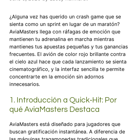
¿Alguna vez has querido un crash game que se
sienta como un sprint en lugar de un maratón?
AviaMasters llega con ráfagas de emoción que
mantienen tu adrenalina en marcha mientras
mantienes tus apuestas pequeñas y tus ganancias
frecuentes. El avión de color rojo brillante contra
el cielo azul hace que cada lanzamiento se sienta
cinematográfico, y la interfaz sencilla te permite
concentrarte en la emoción sin adornos
innecesarios.
1. Introducción a Quick‑Hit: Por
qué AviaMasters Destaca
AviaMasters está diseñado para jugadores que
buscan gratificación instantánea. A diferencia de
las máquinas tragamonedas tradicionales que