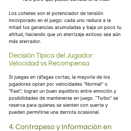
Los cohetes son el potenciador de tensión
incorporado en el juego: cada uno reduce a la
mitad tus ganancias acumuladas y baja un poco tu
altitud, haciendo que un aterrizaje exitoso sea aún
más aterrador.
Decisión Típica del Jugador:
Velocidad vs Recompensa
Si juegas en ráfagas cortas, la mayoría de los
jugadores optan por velocidades “Normal” o
“Fast”; logran un buen equilibrio entre emoción y
posibilidades de mantenerse en juego. “Turbo” se
reserva para quienes se sienten con suerte y
pueden permitirse una derrota ocasional.
4. Contrapeso y Información en