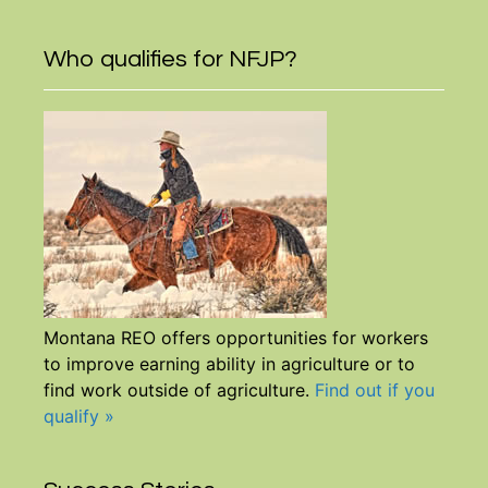
Who qualifies for NFJP?
Montana REO offers opportunities for workers
to improve earning ability in agriculture or to
find work outside of agriculture.
Find out if you
qualify »