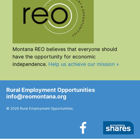
Montana REO believes that everyone should
have the opportunity for economic
independence.
Help us achieve our mission »
Rural Employment Opportunities
info@reomontana.org
© 2026 Rural Employment Opportunities.