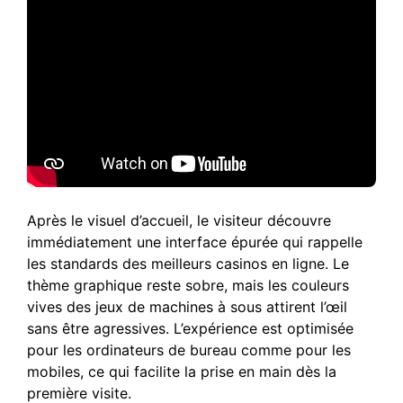
Après le visuel d’accueil, le visiteur découvre
immédiatement une interface épurée qui rappelle
les standards des meilleurs casinos en ligne. Le
thème graphique reste sobre, mais les couleurs
vives des jeux de machines à sous attirent l’œil
sans être agressives. L’expérience est optimisée
pour les ordinateurs de bureau comme pour les
mobiles, ce qui facilite la prise en main dès la
première visite.