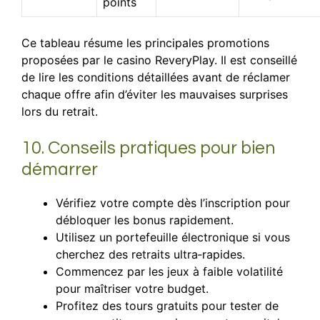
points
Ce tableau résume les principales promotions
proposées par le casino ReveryPlay. Il est conseillé
de lire les conditions détaillées avant de réclamer
chaque offre afin d’éviter les mauvaises surprises
lors du retrait.
10. Conseils pratiques pour bien
démarrer
Vérifiez votre compte dès l’inscription pour
débloquer les bonus rapidement.
Utilisez un portefeuille électronique si vous
cherchez des retraits ultra‑rapides.
Commencez par les jeux à faible volatilité
pour maîtriser votre budget.
Profitez des tours gratuits pour tester de