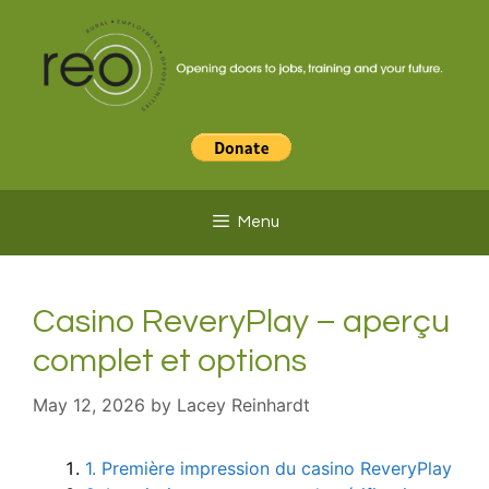
Skip
to
content
Menu
Casino ReveryPlay – aperçu
complet et options
May 12, 2026
by
Lacey Reinhardt
1. Première impression du casino ReveryPlay