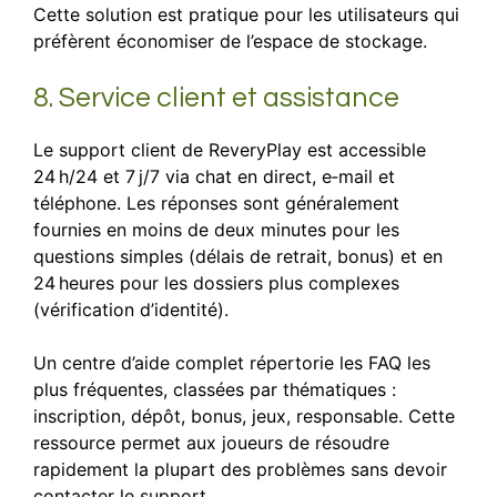
Cette solution est pratique pour les utilisateurs qui
préfèrent économiser de l’espace de stockage.
8. Service client et assistance
Le support client de ReveryPlay est accessible
24 h/24 et 7 j/7 via chat en direct, e‑mail et
téléphone. Les réponses sont généralement
fournies en moins de deux minutes pour les
questions simples (délais de retrait, bonus) et en
24 heures pour les dossiers plus complexes
(vérification d’identité).
Un centre d’aide complet répertorie les FAQ les
plus fréquentes, classées par thématiques :
inscription, dépôt, bonus, jeux, responsable. Cette
ressource permet aux joueurs de résoudre
rapidement la plupart des problèmes sans devoir
contacter le support.