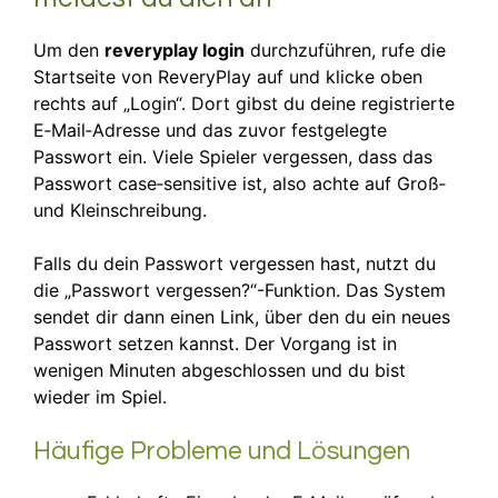
Um den
reveryplay login
durchzuführen, rufe die
Startseite von ReveryPlay auf und klicke oben
rechts auf „Login“. Dort gibst du deine registrierte
E‑Mail‑Adresse und das zuvor festgelegte
Passwort ein. Viele Spieler vergessen, dass das
Passwort case‑sensitive ist, also achte auf Groß‑
und Kleinschreibung.
Falls du dein Passwort vergessen hast, nutzt du
die „Passwort vergessen?“-Funktion. Das System
sendet dir dann einen Link, über den du ein neues
Passwort setzen kannst. Der Vorgang ist in
wenigen Minuten abgeschlossen und du bist
wieder im Spiel.
Häufige Probleme und Lösungen