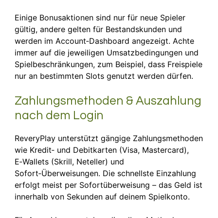
Einige Bonusaktionen sind nur für neue Spieler
gültig, andere gelten für Bestandskunden und
werden im Account‑Dashboard angezeigt. Achte
immer auf die jeweiligen Umsatzbedingungen und
Spielbeschränkungen, zum Beispiel, dass Freispiele
nur an bestimmten Slots genutzt werden dürfen.
Zahlungsmethoden & Auszahlung
nach dem Login
ReveryPlay unterstützt gängige Zahlungsmethoden
wie Kredit‑ und Debitkarten (Visa, Mastercard),
E‑Wallets (Skrill, Neteller) und
Sofort‑Überweisungen. Die schnellste Einzahlung
erfolgt meist per Sofortüberweisung – das Geld ist
innerhalb von Sekunden auf deinem Spielkonto.