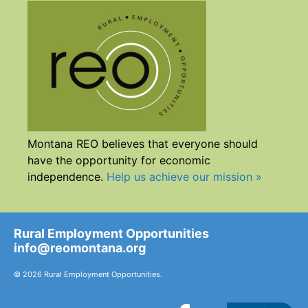
Montana REO believes that everyone should
have the opportunity for economic
independence.
Help us achieve our mission »
Rural Employment Opportunities
info@reomontana.org
© 2026 Rural Employment Opportunities.