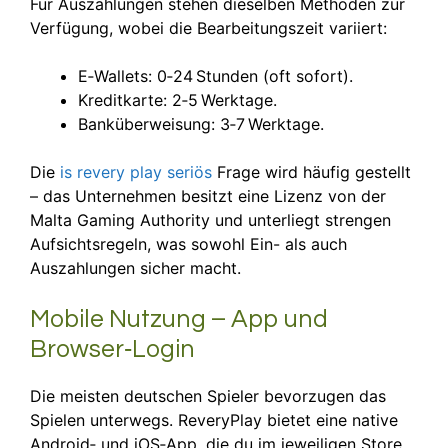
Für Auszahlungen stehen dieselben Methoden zur
Verfügung, wobei die Bearbeitungszeit variiert:
E‑Wallets: 0‑24 Stunden (oft sofort).
Kreditkarte: 2‑5 Werktage.
Banküberweisung: 3‑7 Werktage.
Die
is revery play seriös
Frage wird häufig gestellt
– das Unternehmen besitzt eine Lizenz von der
Malta Gaming Authority und unterliegt strengen
Aufsichtsregeln, was sowohl Ein- als auch
Auszahlungen sicher macht.
Mobile Nutzung – App und
Browser‑Login
Die meisten deutschen Spieler bevorzugen das
Spielen unterwegs. ReveryPlay bietet eine native
Android‑ und iOS‑App, die du im jeweiligen Store